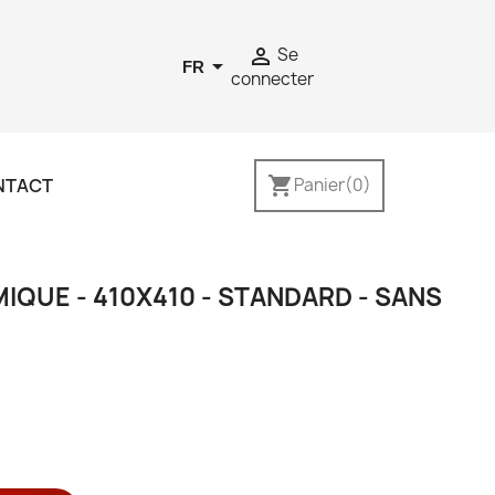

Se

FR
connecter
shopping_cart
NTACT
Panier
(0)
IQUE - 410X410 - STANDARD - SANS