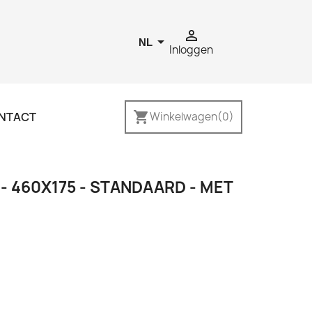


NL
Inloggen
shopping_cart
NTACT
Winkelwagen
(0)
 460X175 - STANDAARD - MET