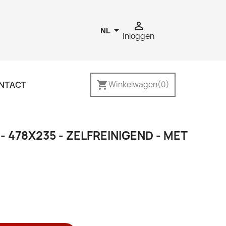


NL
Inloggen
shopping_cart
NTACT
Winkelwagen
(0)
 478X235 - ZELFREINIGEND - MET