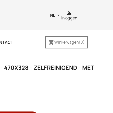


NL
Inloggen
shopping_cart
NTACT
Winkelwagen
(0)
 470X328 - ZELFREINIGEND - MET