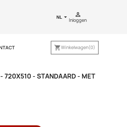


NL
Inloggen
shopping_cart
NTACT
Winkelwagen
(0)
 720X510 - STANDAARD - MET