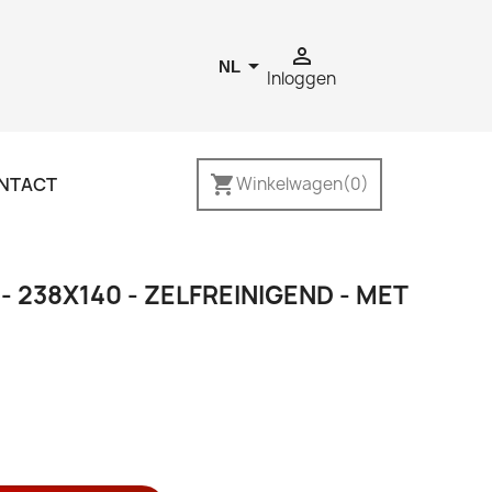


NL
Inloggen
shopping_cart
NTACT
Winkelwagen
(0)
 238X140 - ZELFREINIGEND - MET