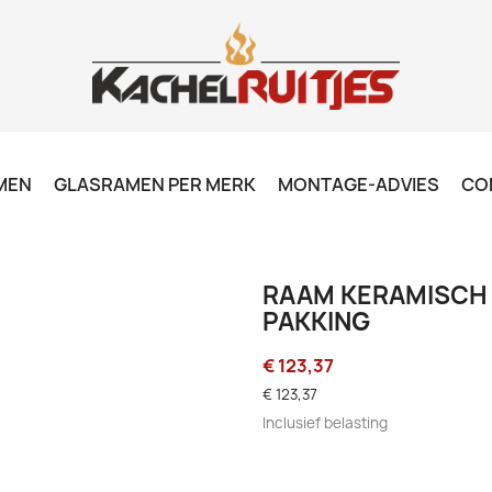
MEN
GLASRAMEN PER MERK
MONTAGE-ADVIES
CO
RAAM KERAMISCH 
PAKKING
€ 123,37
€ 123,37
Inclusief belasting