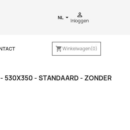


NL
Inloggen
shopping_cart
NTACT
Winkelwagen
(0)
- 530X350 - STANDAARD - ZONDER