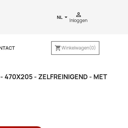


NL
Inloggen
shopping_cart
NTACT
Winkelwagen
(0)
 470X205 - ZELFREINIGEND - MET